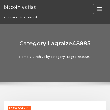
Skip
bitcoin vs fiat
to
content
eu odeio bitcoin reddit
Category Lagraize48885
Home
Archive by category "Lagraize48885"
Lagraize48885