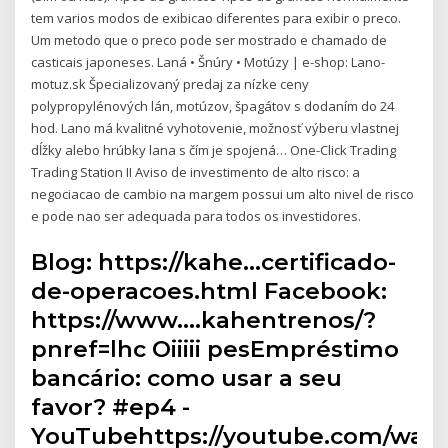
tem varios modos de exibicao diferentes para exibir o preco.
Um metodo que o preco pode ser mostrado e chamado de
casticais japoneses. Laná • Šnúry • Motúzy | e-shop: Lano-
motuz.sk Špecializovaný predaj za nízke ceny
polypropylénových lán, motúzov, špagátov s dodaním do 24
hod. Lano má kvalitné vyhotovenie, možnosť výberu vlastnej
dĺžky alebo hrúbky lana s čím je spojená… One-Click Trading
Trading Station II Aviso de investimento de alto risco: a
negociacao de cambio na margem possui um alto nivel de risco
e pode nao ser adequada para todos os investidores.
Blog: https://kahe…certificado-
de-operacoes.html Facebook:
https://www.…kahentrenos/?
pnref=lhc Oiiiii pesEmpréstimo
bancário: como usar a seu
favor? #ep4 -
YouTubehttps://youtube.com/wat