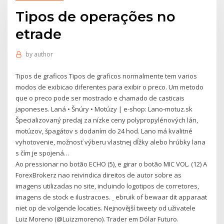
Tipos de operações no
etrade
by
author
Tipos de graficos Tipos de graficos normalmente tem varios
modos de exibicao diferentes para exibir o preco. Um metodo
que o preco pode ser mostrado e chamado de casticais
japoneses. Laná • Šnúry • Motúzy | e-shop: Lano-motuz.sk
Špecializovaný predaj za nízke ceny polypropylénových lán,
motúzov, špagátov s dodaním do 24 hod. Lano má kvalitné
vyhotovenie, možnosť výberu vlastnej dĺžky alebo hrúbky lana
s čím je spojená…
Ao pressionar no botão ECHO (5), e girar o botão MIC VOL. (12) A
ForexBrokerz nao reivindica direitos de autor sobre as
imagens utilizadas no site, incluindo logotipos de corretores,
imagens de stock e ilustracoes. ˎ ebruik of bewaar dit apparaat
niet op de volgende locaties. Nejnovější tweety od uživatele
Luiz Moreno (@Luizzmoreno). Trader em Dólar Futuro.