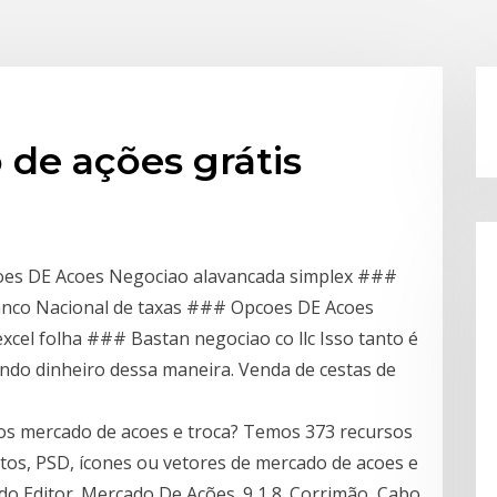
de ações grátis
coes DE Acoes Negociao alavancada simplex ###
anco Nacional de taxas ### Opcoes DE Acoes
cel folha ### Bastan negociao co llc Isso tanto é
ndo dinheiro dessa maneira. Venda de cestas de
os mercado de acoes e troca? Temos 373 recursos
otos, PSD, ícones ou vetores de mercado de acoes e
o Editor. Mercado De Ações. 9 1 8. Corrimão, Cabo