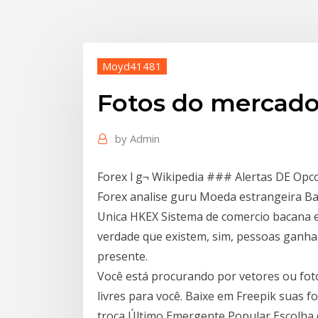
Moyd41481
Fotos do mercado 
by
Admin
Forex l g¬ Wikipedia ### Alertas DE Op
Forex analise guru Moeda estrangeira B
Unica HKEX Sistema de comercio bacana ex
verdade que existem, sim, pessoas ganha
presente.
Você está procurando por vetores ou fot
livres para você. Baixe em Freepik suas f
troca Último Emergente Popular Escolha d