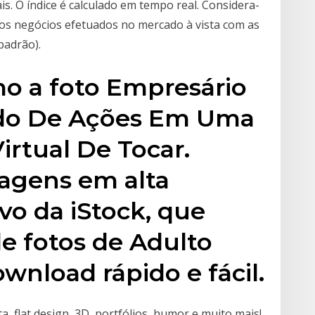
is. O índice é calculado em tempo real. Considera-
os negócios efetuados no mercado à vista com as
padrão).
o a foto Empresário
ado De Ações Em Uma
irtual De Tocar.
agens em alta
vo da iStock, que
e fotos de Adulto
wnload rápido e fácil.
a, flat design, 3D, portfólios, humor e muito mais!