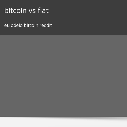
Skip
bitcoin vs fiat
to
content
eu odeio bitcoin reddit