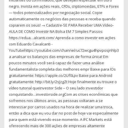
iniciantes ou confirmados, que desejam especular em ouro
negro. Invista em ações reais, CFDs, criptomoedas, ETFs e Forex
— todos potencializados por negociação social. Copie
automaticamente os negócios das pessoas e receba quando
copiarem os seus! → Cadastre-SE PARA Receber UMA Vídeo-
AULA DE COMO Investir NA Bolsa EM 7 Simples Passos:
https://edua…alcanti.com/ Aprenda a como investir em ações
com Eduardo Cavalcanti -
YouTubehttps://youtube.com/channel/uc72wcgu4hpvposjnhlp3frgA
a analisar os balanços das empresas de forma única! Em
poucos minutos você será capaz de fazer uma análise
fundamentalista completa das melhores empr Baixe para IOs
gratuitamente: https://apple.co/2Uf0Lpv Baixe para Android
gratuitamente: http://bit.ly/2sJzgZt Hoje finalmente eu trouxe o
vídeo tutorial queInvestor Side – O seu lado investidor
conquistando…investorside.orgCom as crises econômicas que
sofremos nos últimos anos, as pessoas voltaram a se
interessar por carros usados na hora de realizar uma troca,
então a dica que eu vou dar no post de hoje vai especialmente
para quem está vivendo esse momento. A IFC Markets está
oferecendo mais de 300 ações de empresas altamente