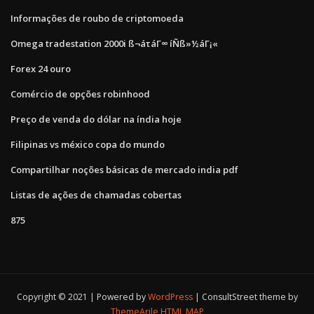
Informações de roubo de criptomoeda
Omega tradestation 2000i ß¬áτáΓ∞ íÑß»½áΓ¡«
Forex 24 ouro
Comércio de opções robinhood
Preço de venda do dólar na índia hoje
Filipinas vs méxico copa do mundo
Compartilhar noções básicas de mercado india pdf
Listas de ações de chamadas cobertas
875
Copyright © 2021 | Powered by
WordPress
|
ConsultStreet theme by
ThemeArile
HTML MAP