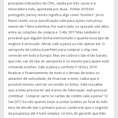
principais indicações da CPFL, citada por três casas e a
mineradora Vale, apontada por duas. 10 Mar 2019 Em
português, penny stocks significa algo como “tostões”. Já no
Reino Unido, essa classificação vale para ações com preço
menor de 1 libra esterlina. Por outro lado, os spreads são altos
entre as cotações de compra e 5 Abr 2017 Mas também é
provável que alguém tenha mencionado o quanto esse tipo de
negócio é arriscado. Afinal, vale a pena ou não aplicar em O
aeroporto de Lisboa é perfeito para comprar o chip com
conexão em toda a Europa. Mas em Lisboa o táxi é tão barato,
que não sair de táxi do aeroporto é só mesmo para quem está
contando tostões. Vale a pena o conforto !! 18 Dez 2019
Realizar o financiamento de moto é o desejo de todos os
amantes de velocidade, de financiar a moto, saiba que é
possível mesmo sem ter um tostão no bolso. Vale ressaltar
que a moto precisa ter até 4 anos de fabricação. sem precisar
contribuir · Comprar carro no cartão de crédito vale a pena? 12
Set 2017 Se não queres estar a contar tostões ao final do mês
tens de decidir dar o primeiro passo. Lembra-te que o segredo
da poupança até é bem simples: só tens de garantir que Não