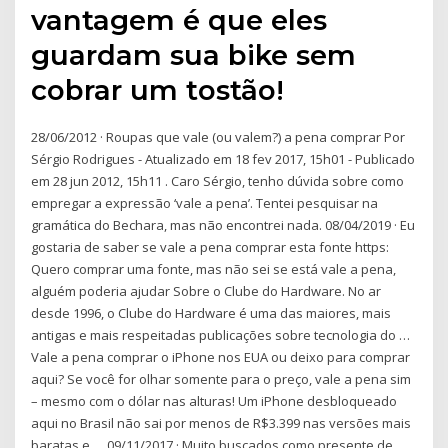
vantagem é que eles
guardam sua bike sem
cobrar um tostão!
28/06/2012 · Roupas que vale (ou valem?) a pena comprar Por
Sérgio Rodrigues - Atualizado em 18 fev 2017, 15h01 - Publicado
em 28 jun 2012, 15h11 . Caro Sérgio, tenho dúvida sobre como
empregar a expressão ‘vale a pena’. Tentei pesquisar na
gramática do Bechara, mas não encontrei nada. 08/04/2019 · Eu
gostaria de saber se vale a pena comprar esta fonte https:
Quero comprar uma fonte, mas não sei se está vale a pena,
alguém poderia ajudar Sobre o Clube do Hardware. No ar
desde 1996, o Clube do Hardware é uma das maiores, mais
antigas e mais respeitadas publicações sobre tecnologia do …
Vale a pena comprar o iPhone nos EUA ou deixo para comprar
aqui? Se você for olhar somente para o preço, vale a pena sim
– mesmo com o dólar nas alturas! Um iPhone desbloqueado
aqui no Brasil não sai por menos de R$3.399 nas versões mais
baratas e … 09/11/2017 · Muito buscados como presente de