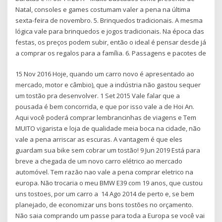
Natal, consoles e games costumam valer a pena na última
sexta-feira de novembro. 5. Brinquedos tradicionais. A mesma
lógica vale para brinquedos e jogos tradicionais. Na época das
festas, os preços podem subir, então o ideal é pensar desde já
a comprar os regalos para a família. 6. Passagens e pacotes de
15 Nov 2016 Hoje, quando um carro novo é apresentado ao
mercado, motor e câmbio), que a indústria não gastou sequer
um tostão pra desenvolver. 1 Set 2015 Vale falar que a
pousada é bem concorrida, e que por isso vale a de Hoi An.
Aqui você poderá comprar lembrancinhas de viagens e Tem
MUITO vigarista e loja de qualidade meia boca na cidade, não
vale a pena arriscar as escuras. A vantagem é que eles
guardam sua bike sem cobrar um tostão! 9 Jun 2019 Está para
breve a chegada de um novo carro elétrico ao mercado
automóvel. Tem razāo nao vale a pena comprar eletrico na
europa. Não trocaria o meu BMW E39 com 19 anos, que custou
uns tostoes, por um carro a 14 Ago 2014 de perto e, se bem
planejado, de economizar uns bons tostões no orçamento.
Não saia comprando um passe para toda a Europa se você vai