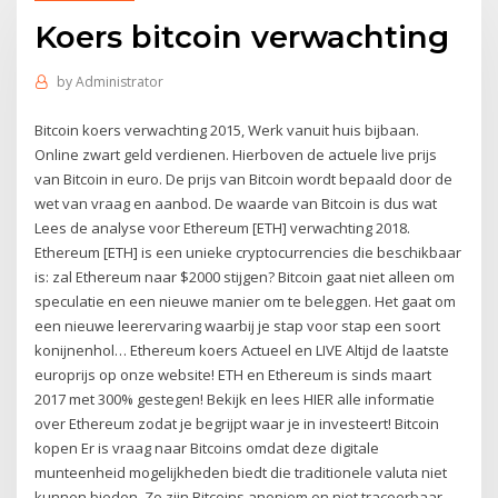
Koers bitcoin verwachting
by
Administrator
Bitcoin koers verwachting 2015, Werk vanuit huis bijbaan.
Online zwart geld verdienen. Hierboven de actuele live prijs
van Bitcoin in euro. De prijs van Bitcoin wordt bepaald door de
wet van vraag en aanbod. De waarde van Bitcoin is dus wat
Lees de analyse voor Ethereum [ETH] verwachting 2018.
Ethereum [ETH] is een unieke cryptocurrencies die beschikbaar
is: zal Ethereum naar $2000 stijgen? Bitcoin gaat niet alleen om
speculatie en een nieuwe manier om te beleggen. Het gaat om
een nieuwe leerervaring waarbij je stap voor stap een soort
konijnenhol… Ethereum koers Actueel en LIVE Altijd de laatste
europrijs op onze website! ETH en Ethereum is sinds maart
2017 met 300% gestegen! Bekijk en lees HIER alle informatie
over Ethereum zodat je begrijpt waar je in investeert! Bitcoin
kopen Er is vraag naar Bitcoins omdat deze digitale
munteenheid mogelijkheden biedt die traditionele valuta niet
kunnen bieden. Zo zijn Bitcoins anoniem en niet traceerbaar,